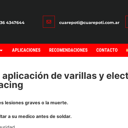
336 4347644
cuarepoti@cuarepoti.com.ar
APLICACIONES
RECOMENDACIONES
CONTACTO
plicación de varillas y elec
facing
es lesiones graves o la muerte.
ar a su medico antes de soldar.
guridad.