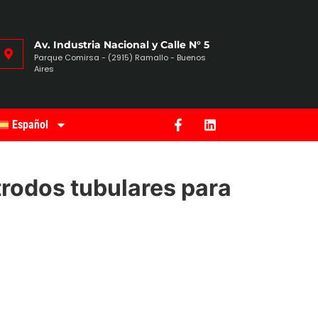
Av. Industria Nacional y Calle N° 5
Parque Comirsa - (2915) Ramallo - Buenos
Aires
Español
trodos tubulares para