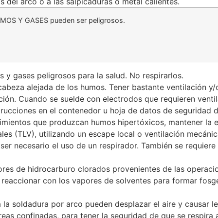
 del arco o a las salpicaduras o metal calientes.
MOS Y GASES pueden ser peligrosos.
y gases peligrosos para la salud. No respirarlos.
cabeza alejada de los humos. Tener bastante ventilación y
ación. Cuando se suelde con electrodos que requieren venti
strucciones en el contenedor u hoja de datos de seguridad
imientos que produzcan humos hipertóxicos, mantener la e
ales (TLV), utilizando un escape local o ventilación mecáni
e ser necesario el uso de un respirador. También se requie
res de hidrocarburo clorados provenientes de las operacio
e reaccionar con los vapores de solventes para formar fosg
la soldadura por arco pueden desplazar el aire y causar le
reas confinadas, para tener la seguridad de que se respira a