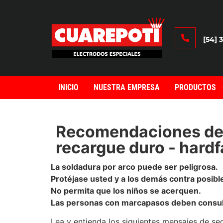
[54] 
INICIO
NUESTRA EMPRESA
PRODUCTOS
Recomendaciones de a
recargue duro - hard
La soldadura por arco puede ser peligrosa.
Protéjase usted y a los demás contra posibl
No permita que los niños se acerquen.
Las personas con marcapasos deben consult
Lea y entienda los siguientes mensajes de se